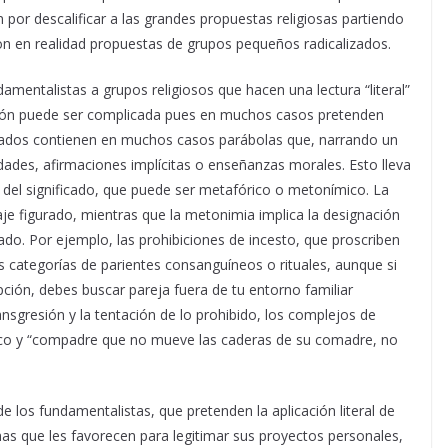
 por descalificar a las grandes propuestas religiosas partiendo
n en realidad propuestas de grupos pequeños radicalizados.
entalistas a grupos religiosos que hacen una lectura “literal”
ación puede ser complicada pues en muchos casos pretenden
grados contienen en muchos casos parábolas que, narrando un
ades, afirmaciones implícitas o enseñanzas morales. Esto lleva
n del significado, que puede ser metafórico o metonímico. La
aje figurado, mientras que la metonimia implica la designación
ado. Por ejemplo, las prohibiciones de incesto, que proscriben
s categorías de parientes consanguíneos o rituales, aunque si
ipción, debes buscar pareja fuera de tu entorno familiar
nsgresión y la tentación de lo prohibido, los complejos de
ítico y “compadre que no mueve las caderas de su comadre, no
 los fundamentalistas, que pretenden la aplicación literal de
nas que les favorecen para legitimar sus proyectos personales,