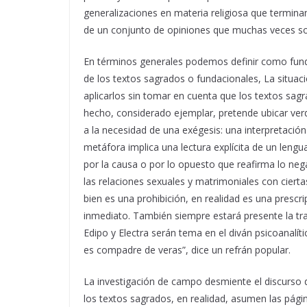
generalizaciones en materia religiosa que terminan
de un conjunto de opiniones que muchas veces so
En términos generales podemos definir como fundam
de los textos sagrados o fundacionales, La situ
aplicarlos sin tomar en cuenta que los textos sa
hecho, considerado ejemplar, pretende ubicar verd
a la necesidad de una exégesis: una interpretació
metáfora implica una lectura explícita de un lengu
por la causa o por lo opuesto que reafirma lo neg
las relaciones sexuales y matrimoniales con cierta
bien es una prohibición, en realidad es una prescr
inmediato. También siempre estará presente la tra
Edipo y Electra serán tema en el diván psicoanal
es compadre de veras”, dice un refrán popular.
La investigación de campo desmiente el discurso de
los textos sagrados, en realidad, asumen las pági