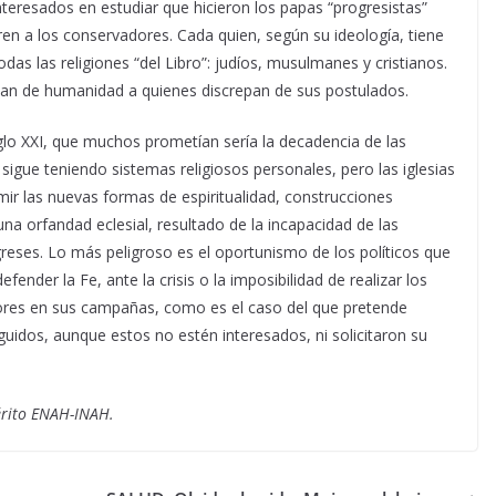
interesados en estudiar que hicieron los papas “progresistas”
ieren a los conservadores. Cada quien, según su ideología, tiene
das las religiones “del Libro”: judíos, musulmanes y cristianos.
pojan de humanidad a quienes discrepan de sus postulados.
glo XXI, que muchos prometían sería la decadencia de las
 sigue teniendo sistemas religiosos personales, pero las iglesias
umir las nuevas formas de espiritualidad, construcciones
 una orfandad eclesial, resultado de la incapacidad de las
greses. Lo más peligroso es el oportunismo de los políticos que
der la Fe, ante la crisis o la imposibilidad de realizar los
ores en sus campañas, como es el caso del que pretende
eguidos, aunque estos no estén interesados, ni solicitaron su
érito ENAH-INAH.