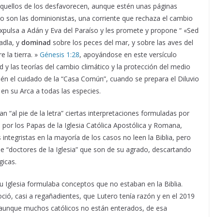
 aquellos de los desfavorecen, aunque estén unas páginas
o son las dominionistas, una corriente que rechaza el cambio
xpulsa a Adán y Eva del Paraíso y les promete y propone “ «Sed
gadla, y
dominad
sobre los peces del mar, y sobre las aves del
 la tierra. »
Génesis
1:28
, apoyándose en este versículo
d y las teorías del cambio climático y la protección del medio
ién el cuidado de la “Casa Común”, cuando se prepara el Diluvio
en su Arca a todas las especies.
can “al pie de la letra” ciertas interpretaciones formuladas por
 por los Papas de la Iglesia Católica Apostólica y Romana,
ntegristas en la mayoría de los casos no leen la Biblia, pero
e “doctores de la Iglesia” que son de su agrado, descartando
gicas.
 Iglesia formulaba conceptos que no estaban en la Biblia.
ció, casi a regañadientes, que Lutero tenía razón y en el 2019
, aunque muchos católicos no están enterados, de esa