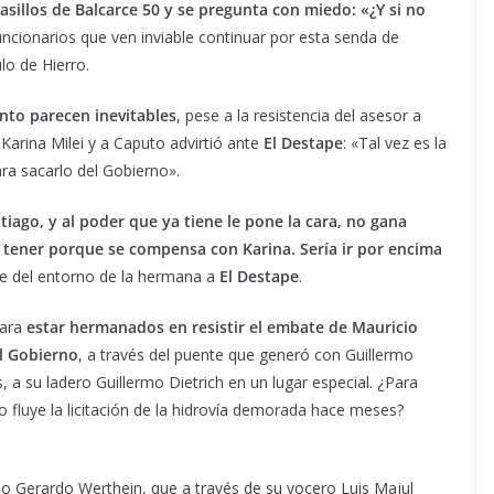
sillos de Balcarce 50 y se pregunta con miedo: «¿Y si no
uncionarios que ven inviable continuar por esta senda de
ulo de Hierro.
nto parecen inevitables
, pese a la resistencia del asesor a
 Karina Milei y a Caputo advirtió ante
El Destape
: «Tal vez es la
ra sacarlo del Gobierno».
ntiago, y al poder que ya tiene le pone la cara, no gana
 tener porque se compensa con Karina. Sería ir por encima
te del entorno de la hermana a
El Destape
.
para
estar hermanados en resistir el embate de Mauricio
el Gobierno
, a través del puente que generó con Guillermo
 a su ladero Guillermo Dietrich en un lugar especial. ¿Para
 fluye la licitación de la hidrovía demorada hace meses?
io Gerardo Werthein, que a través de su vocero Luis Majul