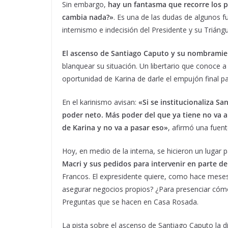
Sin embargo,
hay un fantasma que recorre los pa
cambia nada?»
. Es una de las dudas de algunos f
internismo e indecisión del Presidente y su Triáng
El ascenso de Santiago Caputo y su nombramie
blanquear su situación. Un libertario que conoce a
oportunidad de Karina de darle el empujón final pa
En el karinismo avisan:
«Si se institucionaliza Sa
poder neto. Más poder del que ya tiene no va a
de Karina y no va a pasar eso»
, afirmó una fuen
Hoy, en medio de la interna, se hicieron un lugar 
Macri y sus pedidos para intervenir en parte d
Francos. El expresidente quiere, como hace meses,
asegurar negocios propios? ¿Para presenciar cómo
Preguntas que se hacen en Casa Rosada.
La pista sobre el ascenso de Santiago Caputo la d