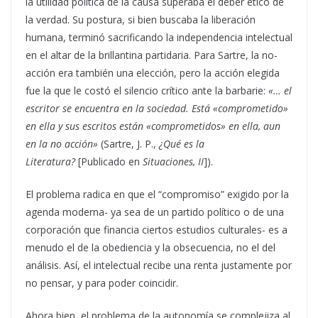
la utilidad política de la causa superaba el deber ético de
la verdad. Su postura, si bien buscaba la liberación
humana, terminó sacrificando la independencia intelectual
en el altar de la brillantina partidaria. Para Sartre, la no-
acción era también una elección, pero la acción elegida
fue la que le costó el silencio crítico ante la barbarie:
«… el
escritor se encuentra en la sociedad. Está «comprometido»
en ella y sus escritos están «comprometidos» en ella, aun
en la no acción»
(Sartre, J. P.,
¿Qué es la
Literatura?
[Publicado en
Situaciones, II
]).
El problema radica en que el “compromiso” exigido por la
agenda moderna- ya sea de un partido político o de una
corporación que financia ciertos estudios culturales- es a
menudo el de la obediencia y la obsecuencia, no el del
análisis. Así, el intelectual recibe una renta justamente por
no pensar, y para poder coincidir.
Ahora bien, el problema de la autonomía se complejiza al