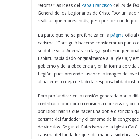
retomar las ideas del
Papa Francisco
del 29 de feb
General de los Legionarios de Cristo “por un lado 
realidad que representáis, pero por otro no lo po
La parte que no se profundiza en la
página
oficia
carisma: “Consiguió hacerse considerar un punto d
su doble vida. Además, su largo gobierno persona
Espíritu había dado originalmente a la Iglesia; y e
gobierno y de la obediencia y en la forma de vida”
Legión, pues pretende -usando la imagen del ave 
al hacer esto deja de lado la responsabilidad instit
Para profundizar en la tensión generada por la di
contribuido por obra u omisión a conservar y prot
por Dios? habría que hacer una doble distinción que 
carisma del fundador y el carisma de la congregaci
de vínculos. Según el Catecismo de la Iglesia Catól
carisma del fundador que -de manera sintética- es u