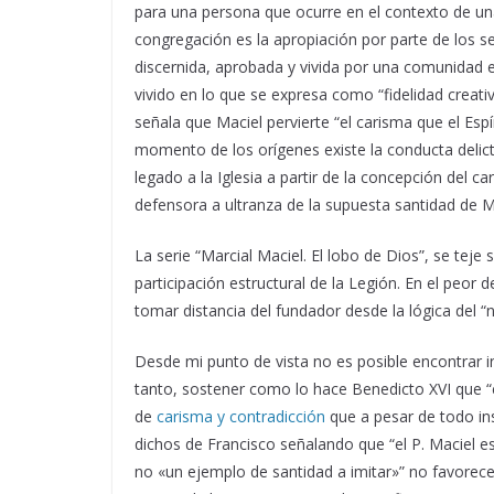
para una persona que ocurre en el contexto de una
congregación es la apropiación por parte de los se
discernida, aprobada y vivida por una comunidad e
vivido en lo que se expresa como “fidelidad creat
señala que Maciel pervierte “el carisma que el Espí
momento de los orígenes existe la conducta delic
legado a la Iglesia a partir de la concepción del 
defensora a ultranza de la supuesta santidad de M
La serie “Marcial Maciel. El lobo de Dios”, se teje
participación estructural de la Legión. En el peor 
tomar distancia del fundador desde la lógica del “
Desde mi punto de vista no es posible encontrar 
tanto, sostener como lo hace Benedicto XVI que “e
de
carisma y contradicción
que a pesar de todo ins
dichos de Francisco señalando que “el P. Maciel es
no «un ejemplo de santidad a imitar»” no favorece 