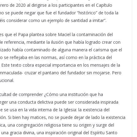
rero de 2020 al dirigirse a los participantes en el Capítulo
no se puede negar que fue el fundador “histórico” de toda la
déis considerar como un ejemplo de santidad a imitar”.
l es que el Papa plantea sobre Maciel la contaminación del
e referencia, mediante la ilusión que había logrado crear con
lizado había contaminado de alguna manera el carisma que el
sto se reflejaba en las normas, así como en la práctica del
. Este texto cobra especial importancia en los mensajes de la
inmaculada- cruzar el pantano del fundador sin mojarse. Pero
ucional.
ficultad de comprender ¿Cómo una institución que ha
eger una conducta delictiva puede ser considerada inspirada
se usa en la vida interna de la Iglesia: la existencia del
ón. Si bien hay matices, no se puede dejar de lado la existencia
ica, una congregación religiosa tiene su origen y surge del
na gracia divina, una inspiración original del Espíritu Santo