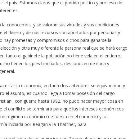
ir el país. Estamos claros que el partido político y proceso de
ferentes.
 la conocemos, y se valoran sus virtudes y sus condiciones
ue el dinero y demás recursos son aportados por personas y
nto hay promesas y compromisos dichos para ganarse la
 elección y otra muy diferente la persona real que se hará cargo
n tanto el gabinete la población no tiene vela en el entierro,
ucho tienen los pies hinchados, desconocen de ética y
general.
va estar la economía, en tanto los anteriores se equivocaron y
ro el asunto, es cuando llega a tomar posesión del cargo
istiani, con guerra hasta 1992, no pudo hacer mayor cosa en
 el conflicto se terminara para que los intereses económicos
a un régimen económico de fuerza en el comercio y los
omía iniciada por Reagan y la Thatcher, para
una correlación de los negocios que Trump ahora quiere darle un