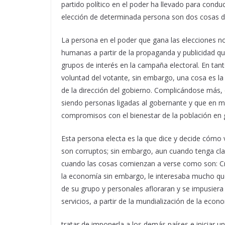
partido político en el poder ha llevado para conduc
elección de determinada persona son dos cosas di
La persona en el poder que gana las elecciones no
humanas a partir de la propaganda y publicidad q
grupos de interés en la campaña electoral. En ta
voluntad del votante, sin embargo, una cosa es la
de la dirección del gobierno. Complicándose más, e
siendo personas ligadas al gobernante y que en m
compromisos con el bienestar de la población en 
Esta persona electa es la que dice y decide cómo 
son corruptos; sin embargo, aun cuando tenga cla
cuando las cosas comienzan a verse como son: Cr
la economía sin embargo, le interesaba mucho que
de su grupo y personales afloraran y se impusier
servicios, a partir de la mundialización de la econ
tratar de imponerla a los demás países e iniciar 