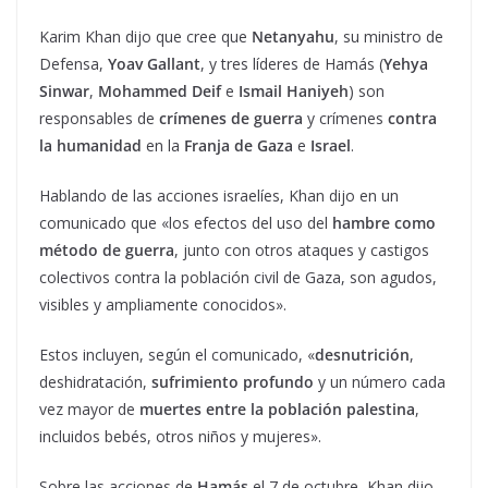
Karim Khan dijo que cree que
Netanyahu
, su ministro de
Defensa,
Yoav Gallant
, y tres líderes de Hamás (
Yehya
Sinwar
,
Mohammed Deif
e
Ismail Haniyeh
) son
responsables de
crímenes de guerra
y crímenes
contra
la humanidad
en la
Franja de Gaza
e
Israel
.
Hablando de las acciones israelíes, Khan dijo en un
comunicado que «los efectos del uso del
hambre como
método de guerra
, junto con otros ataques y castigos
colectivos contra la población civil de Gaza, son agudos,
visibles y ampliamente conocidos».
Estos incluyen, según el comunicado, «
desnutrición
,
deshidratación,
sufrimiento profundo
y un número cada
vez mayor de
muertes entre la población palestina
,
incluidos bebés, otros niños y mujeres».
Sobre las acciones de
Hamás
el 7 de octubre, Khan dijo