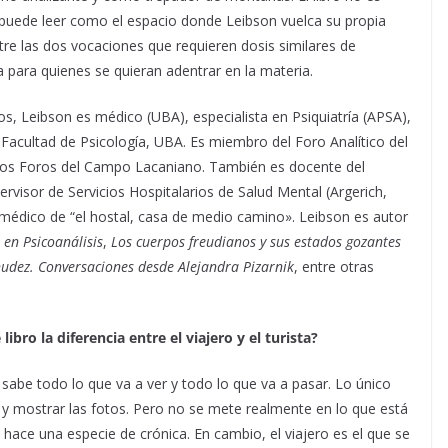
o puede leer como el espacio donde Leibson vuelca su propia
tre las dos vocaciones que requieren dosis similares de
 para quienes se quieran adentrar en la materia.
, Leibson es médico (UBA), especialista en Psiquiatría (APSA),
Facultad de Psicología, UBA. Es miembro del Foro Analítico del
de los Foros del Campo Lacaniano. También es docente del
pervisor de Servicios Hospitalarios de Salud Mental (Argerich,
r médico de “el hostal, casa de medio camino». Leibson es autor
en Psicoanálisis
,
Los cuerpos freudianos y sus estados gozantes
nudez. Conversaciones desde Alejandra Pizarnik
, entre otras
ibro la diferencia entre el viajero y el turista?
a sabe todo lo que va a ver y todo lo que va a pasar. Lo único
er y mostrar las fotos. Pero no se mete realmente en lo que está
 y hace una especie de crónica. En cambio, el viajero es el que se