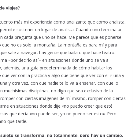
de viajes?
 cuento más mi experiencia como analizante que como analista,
 permite sostener un lugar de analista. Cuando uno termina un
e en cada pregunta que uno se hace. Me parece que es ponerse
go que no es solo la montaña. La montaña es para mí y para
ue sale a navegar, hay gente que baila o que hace teatro.
lma –por decirlo así– en situaciones donde uno se va a
ay, además, una guía predeterminada de cómo habitar los
que ver con la práctica y algo que tiene que ver con el ir una y
una y otra vez, con que nadie te lo va a enseñar, con que lo
n muchísimas disciplinas, no digo que sea exclusivo de la
romper con ciertas imágenes de mí mismo, romper con ciertas
verme en situaciones donde dije «no puedo creer que esté
as que decía «no puede ser, yo no puedo ser esto». Pero
ano que tarde.
el sujeto se transforma, no totalmente, pero hay un cambio.