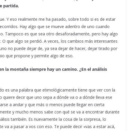
e partida.
ue. Y eso realmente me ha pasado, sobre todo si es de estar
 recorridos. Hay algo que se mueve adentro de uno cuando
smo. Tampoco es que sea otro desaforadamente, pero hay algo
r. O que algo se perdió. A veces, los cambios más interesantes
uno no puede dejar de, ya sea dejar de hacer, dejar tirado por
ambio que propone y permite algo de eso.
en la montaña siempre hay un camino. ¿En el análisis
odo es una palabra que etimológicamente tiene que ver con la
no quiere decir que uno sepa a dónde va o a dónde lleva ese
arse a andar y que más o menos puede llegar en cierta
tamente y mucho menos sabe con qué se va a encontrar durante
lisis también. Es nuevamente la cosa de la sorpresa, lo
 te va a pasar a vos con eso. Te puede decir «vas a estar acá,