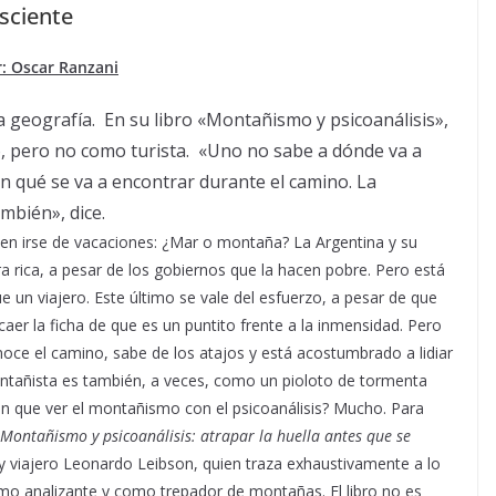
sciente
: Oscar Ranzani
a geografía. En su libro «Montañismo y psicoanálisis»,
o, pero no como turista. «Uno no sabe a dónde va a
 qué se va a encontrar durante el camino. La
mbién», dice.
eden irse de vacaciones: ¿Mar o montaña? La Argentina y su
a rica, a pesar de los gobiernos que la hacen pobre. Pero está
 un viajero. Este último se vale del esfuerzo, a pesar de que
 caer la ficha de que es un puntito frente a la inmensidad. Pero
noce el camino, sabe de los atajos y está acostumbrado a lidiar
 montañista es también, a veces, como un pioloto de tormenta
en que ver el montañismo con el psicoanálisis? Mucho. Para
Montañismo y psicoanálisis: atrapar la huella antes que se
ta y viajero Leonardo Leibson, quien traza exhaustivamente a lo
mo analizante y como trepador de montañas. El libro no es