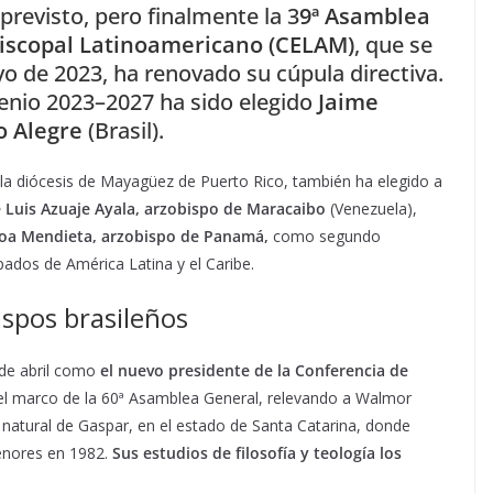
 previsto, pero finalmente la 3
9ª Asamblea
piscopal Latinoamericano (CELAM)
, que se
yo de 2023, ha renovado su cúpula directiva.
ienio 2023–2027 ha sido elegido
Jaime
o Alegre
(Brasil).
la diócesis de Mayagüez de Puerto Rico, también ha elegido a
́ Luis Azuaje Ayala,
arzobispo de Maracaibo
(Venezuela),
loa Mendieta
,
arzobispo de Panamá,
como segundo
pados de América Latina y el Caribe.
ispos brasileños
 de abril como
el nuevo presidente de la Conferencia de
 el marco de la 60ª Asamblea General, relevando a Walmor
s natural de Gaspar, en el estado de Santa Catarina, donde
menores en 1982.
Sus estudios de filosofía y teología los