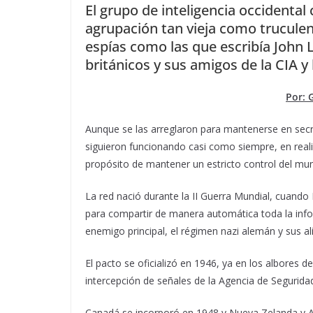
El grupo de inteligencia occidenta
agrupación tan vieja como truculen
espías como las que escribía John 
británicos y sus amigos de la CIA y
Por: 
Aunque se las arreglaron para mantenerse en secre
siguieron funcionando casi como siempre, en reali
propósito de mantener un estricto control del mu
La red nació durante la II Guerra Mundial, cuand
para compartir de manera automática toda la info
enemigo principal, el régimen nazi alemán y sus ali
El pacto se oficializó en 1946, ya en los albores d
intercepción de señales de la Agencia de Seguri
Canadá se incorporó en 1948 y Nueva Zelanda y Aus