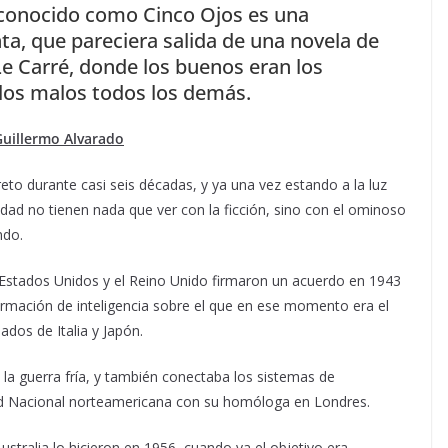
l conocido como Cinco Ojos es una
ta, que pareciera salida de una novela de
Le Carré, donde los buenos eran los
 los malos todos los demás.
Guillermo Alvarado
to durante casi seis décadas, y ya una vez estando a la luz
dad no tienen nada que ver con la ficción, sino con el ominoso
ndo.
o Estados Unidos y el Reino Unido firmaron un acuerdo en 1943
rmación de inteligencia sobre el que en ese momento era el
ados de Italia y Japón.
e la guerra fría, y también conectaba los sistemas de
dad Nacional norteamericana con su homóloga en Londres.
tralia lo hicieron en 1956, cuando ya el objetivo era