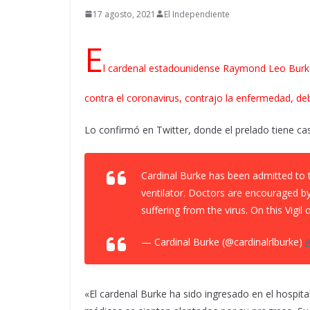
17 agosto, 2021
El Independiente
E
l cardenal estadounidense Raymond Leo Burke
contra el coronavirus, contrajo la enfermedad, debi
Lo confirmó en Twitter, donde el prelado tiene cas
Cardinal Burke has been admitted to t
ventilator. Doctors are encouraged by 
suffering from the virus. On this Vigi
— Cardinal Burke (@cardinalrlburke)
A
«El cardenal Burke ha sido ingresado en el hospita