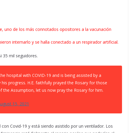
, uno de los más connotados opositores a la vacunación
eron internarlo y se halla conectado a un respirador artificial.
i 35 mil seguidores.
he hospital with COVID-19 and is being assisted by a
his progress. H.E. faithfully prayed the Rosary for those
l of the Assumption, let us now pray the Rosary for him.
ugust 15, 2021
l con Covid-19 y está siendo asistido por un ventilador. Los