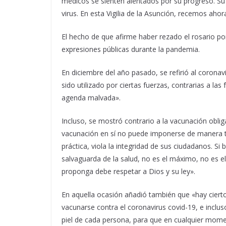
médicos se sienten alentados por su progreso. Su 
virus. En esta Vigilia de la Asunción, recemos ahora
El hecho de que afirme haber rezado el rosario p
expresiones públicas durante la pandemia.
En diciembre del año pasado, se refirió al corona
sido utilizado por ciertas fuerzas, contrarias a las
agenda malvada».
Incluso, se mostró contrario a la vacunación obliga
vacunación en sí no puede imponerse de manera to
práctica, viola la integridad de sus ciudadanos. Si
salvaguarda de la salud, no es el máximo, no es e
proponga debe respetar a Dios y su ley».
En aquella ocasión añadió también que «hay ciert
vacunarse contra el coronavirus covid-19, e inclu
piel de cada persona, para que en cualquier mome