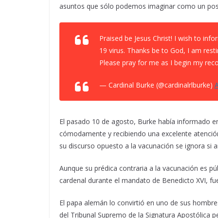
asuntos que sólo podemos imaginar como un posibl
Praised be Jesus Christ! I wish to inf
19 virus. Thanks be to God, I am rest
Please pray for me as I begin my reco
— Cardinal Burke (@cardinalrlburke)
A
El pasado 10 de agosto, Burke había informado en
cómodamente y recibiendo una excelente atención
su discurso opuesto a la vacunación se ignora si a
Aunque su prédica contraria a la vacunación es pú
cardenal durante el mandato de Benedicto XVI, fu
El papa alemán lo convirtió en uno de sus hombre
del Tribunal Supremo de la Signatura Apostólica per