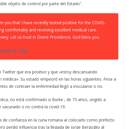
e objeto de control por parte del Estado”.
orm you that I have recently tested positive for the COVID-
ing comfortably and receiving excellent medical care.
very. Let us trust in Divine Providence. God bless you.
ugust 10, 2021
 Twitter que era positivo y que «estoy descansando
 médica». Su estado empeoró en las horas siguientes. Pese a
ntes de contraer la enfermedad llegó a inocularse o no.
blica, no está confirmado si Burke , de 73 años, ungido a
e vacunado o no contra la covid-19.
s de confianza en la curia romana al colocarlo como prefecto
o perdió influencia tras la llegada de Jorge Bergoglio al