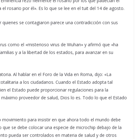
Eminencia rezó fielmente el rosario por los que padecían el
 el rosario por él». Es lo que se lee en el tuit del 14 de agosto.
or quienes se contagiaron parece una contradicción con sus
virus como el «misterioso virus de Wuhan» y afirmó que «ha
 familias y a la libertad de los estados, para avanzar en su
toria. Al hablar en el Foro de la Vida en Roma, dijo: «La
talitaria a los ciudadanos. Cuando el Estado adopta tal
 bien el Estado puede proporcionar regulaciones para la
l máximo proveedor de salud, Dios lo es. Todo lo que el Estado
o movimiento para insistir en que ahora todo el mundo debe
so que se debe colocar una especie de microchip debajo de la
nto pueda ser controlados en materia de salud y de otros