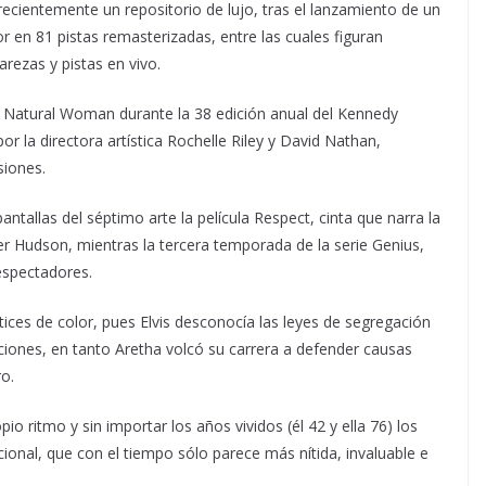
recientemente un repositorio de lujo, tras el lanzamiento de un
 en 81 pistas remasterizadas, entre las cuales figuran
arezas y pistas en vivo.
 A Natural Woman durante la 38 edición anual del Kennedy
r la directora artística Rochelle Riley y David Nathan,
siones.
ntallas del séptimo arte la película Respect, cinta que narra la
ifer Hudson, mientras la tercera temporada de la serie Genius,
espectadores.
ices de color, pues Elvis desconocía las leyes de segregación
nciones, en tanto Aretha volcó su carrera a defender causas
ro.
pio ritmo y sin importar los años vividos (él 42 y ella 76) los
ional, que con el tiempo sólo parece más nítida, invaluable e