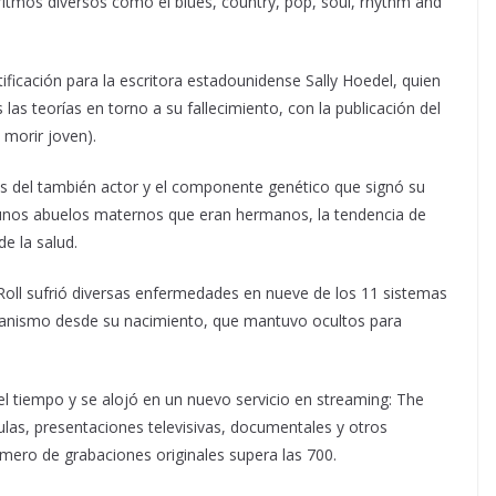
 ritmos diversos como el blues, country, pop, soul, rhythm and
ficación para la escritora estadounidense Sally Hoedel, quien
 las teorías en torno a su fallecimiento, con la publicación del
a morir joven).
os del también actor y el componente genético que signó su
 unos abuelos maternos que eran hermanos, la tendencia de
e la salud.
 Roll sufrió diversas enfermedades en nueve de los 11 sistemas
rganismo desde su nacimiento, que mantuvo ocultos para
el tiempo y se alojó en un nuevo servicio en streaming: The
culas, presentaciones televisivas, documentales y otros
mero de grabaciones originales supera las 700.