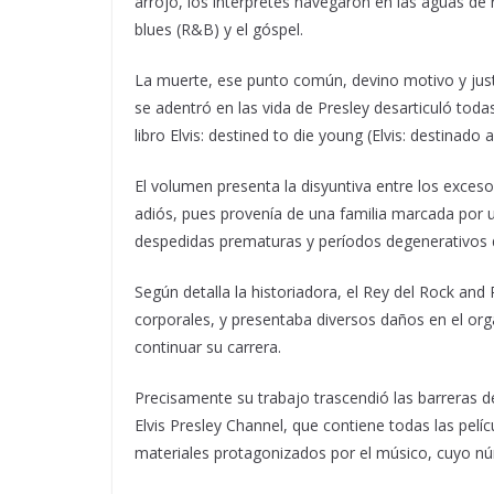
arrojo, los intérpretes navegaron en las aguas de
blues (R&B) y el góspel.
La muerte, ese punto común, devino motivo y justi
se adentró en las vida de Presley desarticuló todas
libro Elvis: destined to die young (Elvis: destinado 
El volumen presenta la disyuntiva entre los exces
adiós, pues provenía de una familia marcada por
despedidas prematuras y períodos degenerativos d
Según detalla la historiadora, el Rey del Rock and
corporales, y presentaba diversos daños en el o
continuar su carrera.
Precisamente su trabajo trascendió las barreras d
Elvis Presley Channel, que contiene todas las pelí
materiales protagonizados por el músico, cuyo nú