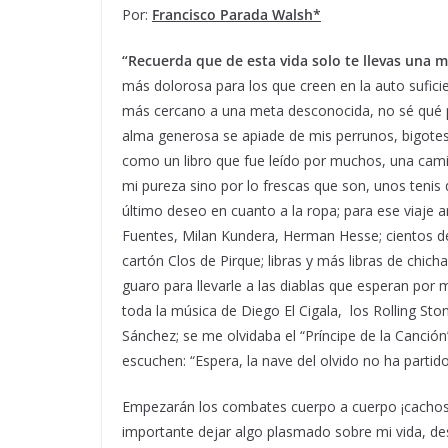
Por:
Francisco Parada Walsh*
“Recuerda que de esta vida solo te llevas una m
más dolorosa para los que creen en la auto suficien
más cercano a una meta desconocida, no sé qué p
alma generosa se apiade de mis perrunos, bigote
como un libro que fue leído por muchos, una cami
mi pureza sino por lo frescas que son, unos tenis
último deseo en cuanto a la ropa; para ese viaje 
Fuentes, Milan Kundera, Herman Hesse; cientos de 
cartón Clos de Pirque; libras y más libras de chi
guaro para llevarle a las diablas que esperan por 
toda la música de Diego El Cigala, los Rolling St
Sánchez; se me olvidaba el “Príncipe de la Canció
escuchen: “Espera, la nave del olvido no ha partido
Empezarán los combates cuerpo a cuerpo ¡cachos
importante dejar algo plasmado sobre mi vida, desv