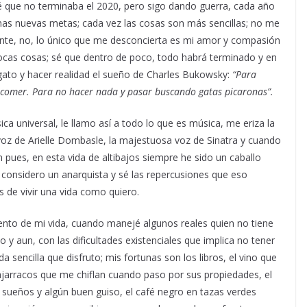
é que no terminaba el 2020, pero sigo dando guerra, cada año
s nuevas metas; cada vez las cosas son más sencillas; no me
inte, no, lo único que me desconcierta es mi amor y compasión
ocas cosas; sé que dentro de poco, todo habrá terminado y en
gato y hacer realidad el sueño de Charles Bukowsky:
“Para
 comer. Para no hacer nada y pasar buscando gatas picaronas”.
a universal, le llamo así a todo lo que es música, me eriza la
e voz de Arielle Dombasle, la majestuosa voz de Sinatra y cuando
 pues, en esta vida de altibajos siempre he sido un caballo
considero un anarquista y sé las repercusiones que eso
s de vivir una vida como quiero.
nto de mi vida, cuando manejé algunos reales quien no tiene
ado y aun, con las dificultades existenciales que implica no tener
sencilla que disfruto; mis fortunas son los libros, el vino que
pajarracos que me chiflan cuando paso por sus propiedades, el
 sueños y algún buen guiso, el café negro en tazas verdes