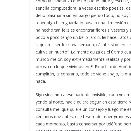
como la esperanza que no puede faltar y escribir,
sencilla computadora, a veces escribo poesías, de
debo plasmarla sin embargo pierdo todo, no soy
tener algo bien guardado pasa a una dimensión 
ha hecho tan feliz es encontrar flores silvestres
poco a poco tengo un bello jardín, leí hace ratos u
si quieres ser feliz una semana, cásate; si quieres se
cultiva un huerto”. La mente quizá es el último cu
mundo mejor, soy extremadamente realista y por
otros; con lo que vivimos en El Pinochini de Amé
cumplirán, al contrario, todo se viene abajo, la 
nada.
Sigo sirviendo a ese paciente invisible, cada vez má
yendo al norte, nadie quiere seguir en esta tierra r
consultarme, que quiere un consejo y luego me esc
cercanos que antes, ese tesoro de tener grandes
cada momento, basta conversar por teléfono pero 