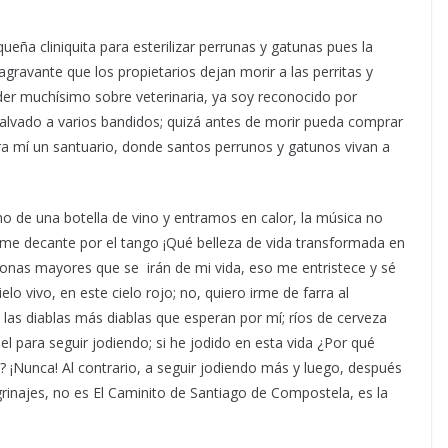
ña cliniquita para esterilizar perrunas y gatunas pues la
gravante que los propietarios dejan morir a las perritas y
der muchísimo sobre veterinaria, ya soy reconocido por
salvado a varios bandidos; quizá antes de morir pueda comprar
ara mí un santuario, donde santos perrunos y gatunos vivan a
ho de una botella de vino y entramos en calor, la música no
 y me decante por el tango ¡Qué belleza de vida transformada en
sonas mayores que se irán de mi vida, eso me entristece y sé
elo vivo, en este cielo rojo; no, quiero irme de farra al
 las diablas más diablas que esperan por mí; ríos de cerveza
hel para seguir jodiendo; si he jodido en esta vida ¿Por qué
 ¡Nunca! Al contrario, a seguir jodiendo más y luego, después
grinajes, no es El Caminito de Santiago de Compostela, es la