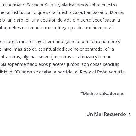
n mi hermano Salvador Salazar, platicábamos sobre nuestro
ne tal institución lo que sería nuestra casa; han pasado 42 años
illar; claro, en una decisión de vida o muerte decidí sacar la
billar, debes estrenar tu mesa, luego puedes morir en paz”.
 con Jorge, mi alter ego, hermano gemelo o mi otro nombre y
ivel más alto de espiritualidad que he encontrado, oír a
ntra otras, algunas se enojan, otras se abrazan y tomar
había experimentado esos placeres juntos, son cosas sencillas
licidad.
“Cuando se acaba la partida, el Rey y el Peón van a la
*Médico salvadoreño
Un Mal Recuerdo