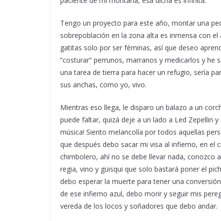
paciente de mi montaña, esa dicha es infinita.
Tengo un proyecto para este año, montar una peque
sobrepoblación en la zona alta es inmensa con el a
gatitas solo por ser féminas, así que deseo apren
“costurar” perrunos, marranos y medicarlos y he 
una tarea de tierra para hacer un refugio, sería p
sus anchas, como yo, vivo.
Mientras eso llega, le disparo un balazo a un corc
puede faltar, quizá deje a un lado a Led Zepellin
música! Siento melancolía por todos aquellas per
que después debo sacar mi visa al infierno, en el ci
chimbolero, ahí no se debe llevar nada, conozco a
regia, vino y güisqui que solo bastará poner el pic
debo esperar la muerte para tener una conversión?
de ese infierno azul, debo morir y seguir mis pere
vereda de los locos y soñadores que debo andar.