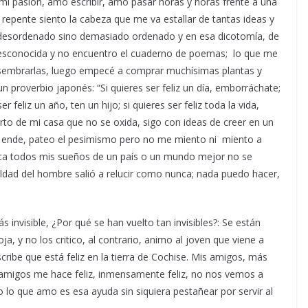
 mi pasión, amo escribir, amo pasar horas y horas frente a una
 repente siento la cabeza que me va estallar de tantas ideas y
 desordenado sino demasiado ordenado y en esa dicotomía, de
desconocida y no encuentro el cuaderno de poemas; lo que me
 y sembrarlas, luego empecé a comprar muchísimas plantas y
n proverbio japonés: “Si quieres ser feliz un día, emborráchate;
r feliz un año, ten un hijo; si quieres ser feliz toda la vida,
arto de mi casa que no se oxida, sigo con ideas de creer en un
 ende, pateo el pesimismo pero no me miento ni miento a
rica todos mis sueños de un país o un mundo mejor no se
maldad del hombre salió a relucir como nunca; nada puedo hacer,
s invisible, ¿Por qué se han vuelto tan invisibles?: Se están
oja, y no los critico, al contrario, animo al joven que viene a
ribe que está feliz en la tierra de Cochise. Mis amigos, más
 amigos me hace feliz, inmensamente feliz, no nos vemos a
lo que amo es esa ayuda sin siquiera pestañear por servir al