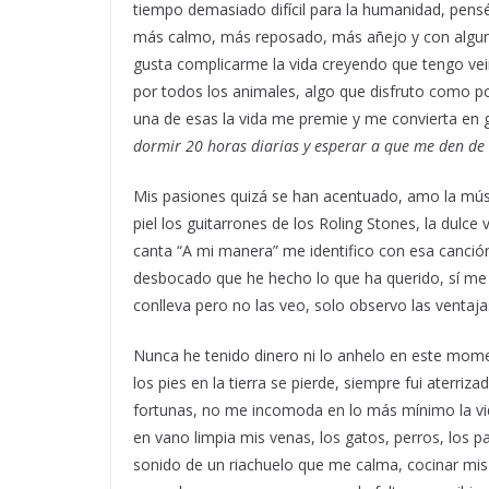
tiempo demasiado difícil para la humanidad, pens
más calmo, más reposado, más añejo y con alguna
gusta complicarme la vida creyendo que tengo ve
por todos los animales, algo que disfruto como p
una de esas la vida me premie y me convierta en 
dormir 20 horas diarias y esperar a que me den de
Mis pasiones quizá se han acentuado, amo la músic
piel los guitarrones de los Roling Stones, la dulc
canta “A mi manera” me identifico con esa canción
desbocado que he hecho lo que ha querido, sí me 
conlleva pero no las veo, solo observo las ventaja
Nunca he tenido dinero ni lo anhelo en este mome
los pies en la tierra se pierde, siempre fui aterriz
fortunas, no me incomoda en lo más mínimo la vida 
en vano limpia mis venas, los gatos, perros, los 
sonido de un riachuelo que me calma, cocinar mis