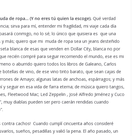
uda de ropa… (Y no eres tú quien la escoge).
Qué verdad
cia; sirva para mí, entender mi fragilidad, mi viaje cada día
asará conmigo, no lo sé; lo único que quisiera es que una
s y más; quiero que mi muda de ropa sea un jeans desteñido
seta blanca de esas que venden en Dollar City, blanca no por
 que recién compré para seguir recorriendo el mundo, ese es mi
ameno o aburrido quiero todos los libros de Galeano, Carlos
botellas de vino, de ese vino tinto barato, que sean cajas de
charrones de Amayo; algunas latas de anchoas, espárragos; y más
mí y seguir en esa vida de farra eterna; de música quiero tangos,
ones, Fleetwood Mac; Led Zeppelin , José Alfredo Jiménez y Cuco
n”, muy diablas pueden ser pero caerán rendidas cuando
”.
 contra cachos! Cuando cumplí cincuenta años consideré
aríos, sueños, pesadillas y valió la pena. El año pasado, un