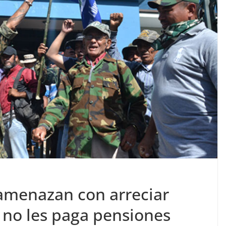
amenazan con arreciar
 no les paga pensiones