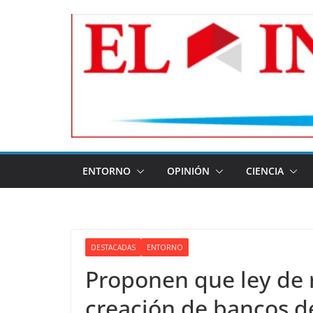
Skip
to
content
ENTORNO
OPINIÓN
CIENCIA
DESTACADAS
ENTORNO
Proponen que ley de 
creación de bancos 