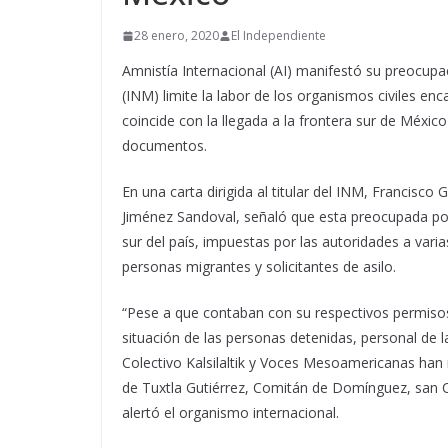
28 enero, 2020
El Independiente
Amnistía Internacional (AI) manifestó su preocupa
(INM) limite la labor de los organismos civiles en
coincide con la llegada a la frontera sur de Méxic
documentos.
En una carta dirigida al titular del INM, Francisco 
Jiménez Sandoval, señaló que esta preocupada por 
sur del país, impuestas por las autoridades a vari
personas migrantes y solicitantes de asilo.
“Pese a que contaban con su respectivos permisos 
situación de las personas detenidas, personal de
Colectivo Kalsilaltik y Voces Mesoamericanas han 
de Tuxtla Gutiérrez, Comitán de Domínguez, san Cr
alertó el organismo internacional.