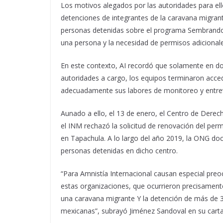
Los motivos alegados por las autoridades para ell
detenciones de integrantes de la caravana migrant
personas detenidas sobre el programa Sembrando V
una persona y la necesidad de permisos adicionale
En este contexto, AI recordó que solamente en d
autoridades a cargo, los equipos terminaron acced
adecuadamente sus labores de monitoreo y entrevi
Aunado a ello, el 13 de enero, el Centro de Der
el INM rechazó la solicitud de renovación del perm
en Tapachula. A lo largo del año 2019, la ONG d
personas detenidas en dicho centro.
“Para Amnistía Internacional causan especial preoc
estas organizaciones, que ocurrieron precisamente
una caravana migrante Y la detención de más de 3
mexicanas”, subrayó Jiménez Sandoval en su carta