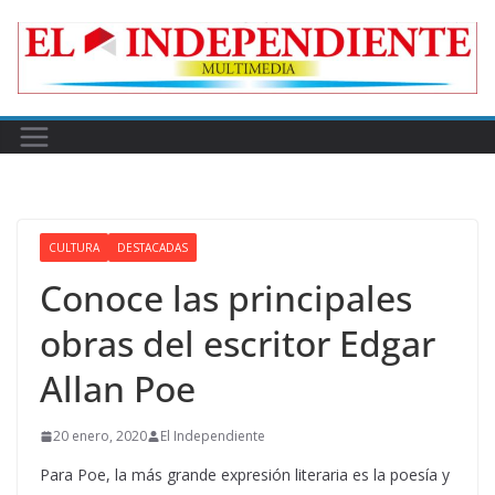
Skip
to
content
CULTURA
DESTACADAS
Conoce las principales
obras del escritor Edgar
Allan Poe
20 enero, 2020
El Independiente
Para Poe, la más grande expresión literaria es la poesía y