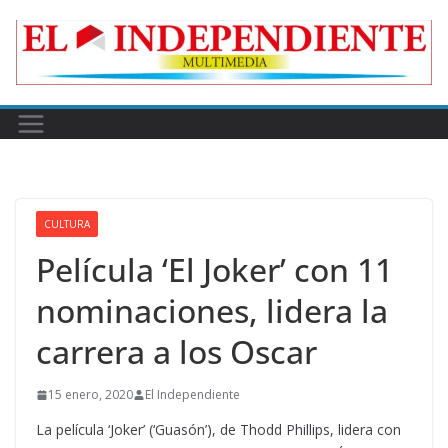
Skip
to
content
CULTURA
Película ‘El Joker’ con 11
nominaciones, lidera la
carrera a los Oscar
15 enero, 2020
El Independiente
La película ‘Joker’ (‘Guasón’), de Thodd Phillips, lidera con