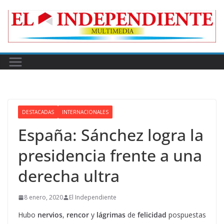
Skip
to
content
DESTACADAS
INTERNACIONALES
España: Sánchez logra la
presidencia frente a una
derecha ultra
8 enero, 2020
El Independiente
Hubo
nervios
,
rencor
y
lágrimas
de
felicidad
pospuestas