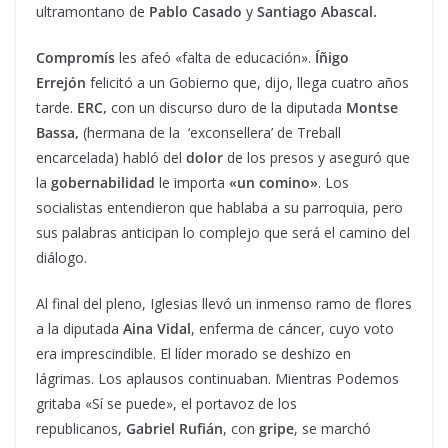
ultramontano de
Pablo Casado
y
Santiago Abascal.
Compromís
les afeó «falta de educación».
Íñigo
Errejón
felicitó a un Gobierno que, dijo, llega cuatro años
tarde.
ERC,
con un discurso duro de la diputada
Montse
Bassa,
(hermana de la ‘exconsellera’ de Treball
encarcelada) habló del
dolor
de los presos y aseguró que
la
gobernabilidad
le importa
«un comino»
. Los
socialistas entendieron que hablaba a su parroquia, pero
sus palabras anticipan lo complejo que será el camino del
diálogo.
Al final del pleno, Iglesias llevó un inmenso ramo de flores
a la diputada
Aina Vidal
, enferma de cáncer, cuyo voto
era imprescindible. El líder morado se deshizo en
lágrimas. Los aplausos continuaban. Mientras Podemos
gritaba «Sí se puede», el portavoz de los
republicanos,
Gabriel Rufián
, con
gripe
, se marchó