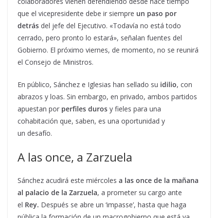
colaboradores vienen defendiendo desde hace tiempo
que el vicepresidente debe ir siempre
un paso por
detrás
del jefe del Ejecutivo. «Todavía no está todo
cerrado, pero pronto lo estará», señalan fuentes del
Gobierno. El próximo viernes, de momento, no se reunirá
el Consejo de Ministros.
En público, Sánchez e Iglesias han sellado su
idilio
, con
abrazos y loas. Sin embargo, en privado, ambos partidos
apuestan por
perfiles duros
y fieles para una
cohabitación que, saben, es una oportunidad y
un desafío.
A las once, a Zarzuela
Sánchez acudirá este miércoles
a las once de la mañana
al palacio de la Zarzuela
, a prometer su cargo ante
el
Rey.
Después se abre un ‘impasse’, hasta que haga
pública la formación de un macrogobierno que está ya