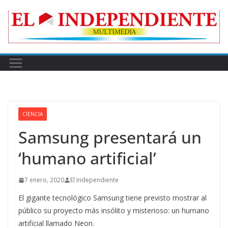
Skip
to
content
CIENCIA
Samsung presentará un
‘humano artificial’
7 enero, 2020
El Independiente
El gigante tecnológico Samsung tiene previsto mostrar al
público su proyecto más insólito y misterioso: un humano
artificial llamado Neon.