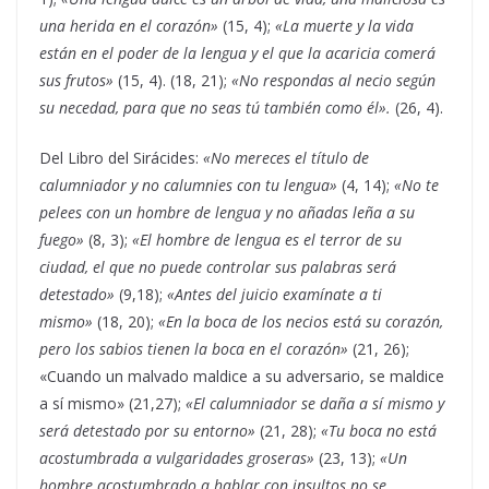
una herida en el corazón»
(15, 4);
«La muerte y la vida
están en el poder de la lengua y el que la acaricia comerá
sus frutos»
(15, 4). (18, 21);
«No respondas al necio según
su necedad, para que no seas tú también como él».
(26, 4).
Del Libro del Sirácides:
«No mereces el título de
calumniador y no calumnies con tu lengua»
(4, 14);
«No te
pelees con un hombre de lengua y no añadas leña a su
fuego»
(8, 3);
«El hombre de lengua es el terror de su
ciudad, el que no puede controlar sus palabras será
detestado»
(9,18);
«Antes del juicio examínate a ti
mismo»
(18, 20);
«En la boca de los necios está su corazón,
pero los sabios tienen la boca en el corazón»
(21, 26);
«Cuando un malvado maldice a su adversario, se maldice
a sí mismo» (21,27);
«El calumniador se daña a sí mismo y
será detestado por su entorno»
(21, 28);
«Tu boca no está
acostumbrada a vulgaridades groseras»
(23, 13);
«Un
hombre acostumbrado a hablar con insultos no se