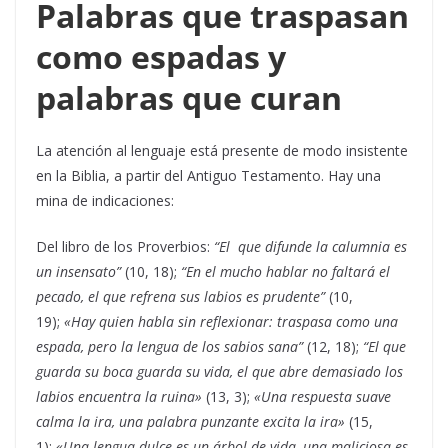
Palabras que traspasan
como espadas y
palabras que curan
La atención al lenguaje está presente de modo insistente
en la Biblia, a partir del Antiguo Testamento. Hay una
mina de indicaciones:
Del libro de los Proverbios:
“El que difunde la calumnia es
un insensato”
(10, 18);
“En el mucho hablar no faltará el
pecado, el que refrena sus labios es prudente”
(10,
19);
«Hay quien habla sin reflexionar: traspasa como una
espada, pero la lengua de los sabios sana”
(12, 18);
“El que
guarda su boca guarda su vida, el que abre demasiado los
labios encuentra la ruina»
(13, 3);
«Una respuesta suave
calma la ira, una palabra punzante excita la ira»
(15,
1);
«Una lengua dulce es un árbol de vida, una maliciosa es