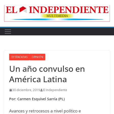
Skip
to
content
DESTACADAS
OPINIÓN
Un año convulso en
América Latina
30 diciembre, 2019
El Independiente
Por: Carmen Esquivel Sarría (PL)
Avances y retrocesos a nivel político e