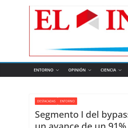
Skip
to
content
ENTORNO
OPINIÓN
CIENCIA
DESTACADAS
ENTORNO
Segmento I del bypas
un avance de un 91%