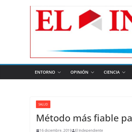
Skip
to
content
ENTORNO
OPINIÓN
CIENCIA
SALUD
Método más fiable pa
16 diciembre, 2019
El Independiente