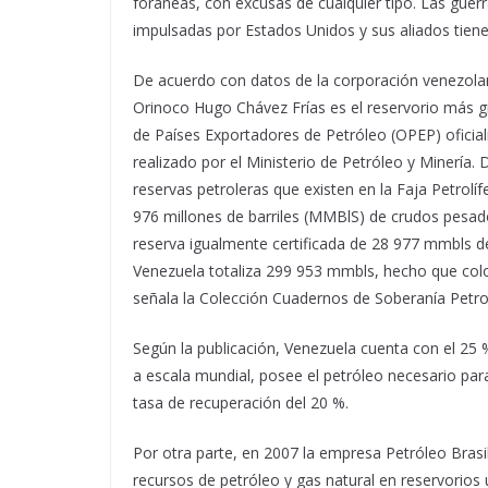
foráneas, con excusas de cualquier tipo. Las guerra
impulsadas por Estados Unidos y sus aliados tiene
De acuerdo con datos de la corporación venezolana
Orinoco Hugo Chávez Frías es el reservorio más g
de Países Exportadores de Petróleo (OPEP) oficializ
realizado por el Ministerio de Petróleo y Minería.
reservas petroleras que existen en la Faja Petrolí
976 millones de barriles (MMBlS) de crudos pesado
reserva igualmente certificada de 28 977 mmbls de
Venezuela totaliza 299 953 mmbls, hecho que coloc
señala la Colección Cuadernos de Soberanía Petr
Según la publicación, Venezuela cuenta con el 25 
a escala mundial, posee el petróleo necesario par
tasa de recuperación del 20 %.
Por otra parte, en 2007 la empresa Petróleo Brasil
recursos de petróleo y gas natural en reservorios 