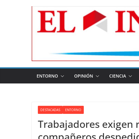
Skip
to
content
ENTORNO
OPINIÓN
CIENCIA
DESTACADAS
ENTORNO
Trabajadores exigen r
compañeros despedid