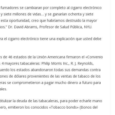
s fumadores se cambiaran por completo al cigarro electrónico
 y siete millones de vidas… y se ganarían ochenta y siete
 esta oportunidad, creo que habríamos destruido la mayor
ños.” Dr. David Abrams, Profesor de Salud Pública, NYU.
 el cigarro electrónico tiene una explicación que usted debe
les de 46 estados de la Unión Americana firmaron el «Convenio
 mayores tabacaleras: Philip Morris Inc., R. J. Reynolds,
acuerdo los estados abandonaron todas sus demandas contra
llones de dólares provenientes de las ventas de tabaco de los
aleras se comprometieron a pagar mucho dinero a futuro para
ales.
titulizar la deuda de las tabacaleras, para poder echarle mano
nero, emitieron los conocidos «Tobacco bonds» (Bonos del