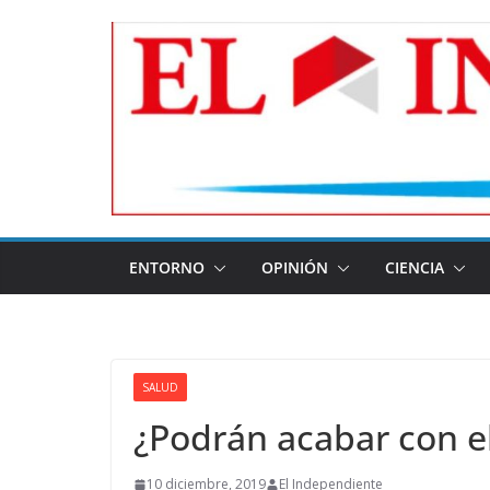
Skip
to
content
ENTORNO
OPINIÓN
CIENCIA
SALUD
¿Podrán acabar con el
10 diciembre, 2019
El Independiente