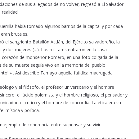
aciones de sus allegados de no volver, regresó a El Salvador.
 realidad.
uerrilla había tomado algunos barrios de la capital y por cada
o eran brutales.
nó el sangriento Batallón Actlán, del Ejército salvadoreño, la
 y dos mujeres (…). Los militares entraron en la casa
 del corazón de monseñor Romero, en una foto colgada de la
s de su muerte seguía vivo en la memoria del pueblo
nto! » . Así describe Tamayo aquella fatídica madrugada.
eólogo y el filósofo, el profesor universitario y el hombre
sincero, el lúcido polemista y el hombre religioso, el pensador y
unicador, el crítico y el hombre de concordia. La ética era su
: mística y política.
n ejemplo de coherencia entre su pensar y su vivir.
ar Romero; y cuando este fue asesinado, su voz de denuncia,