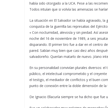
había sido otorgado a la UCA. Pese a las recomend
Todos intuían que si volvía las amenazas se harían
La situación en El Salvador se había agravado, la g
conquista de la guerrilla las represalias del Ejércit
« Con nocturnidad, alevosía y sin piedad. Así asesi
noche del 16 de noviembre de 1989, a seis jesuitas
disparando. El primer tiro fue a dar en el centro
pared. Sabían muy bien que casi diez años despué
salvadoreño. Querían matarlo de nuevo. ¡Vano inte
En su personalidad convivían plurales diversos: el t
público, el intelectual comprometido y el creyente 
el testigo, el mediador de conflictos y el buen com
punto de conexión entre la doble dimensión de la fe
De Ignacio Ellacuría siempre se ha dicho que fue u
Fue un colaborador muy próximo de monseñor Ósc