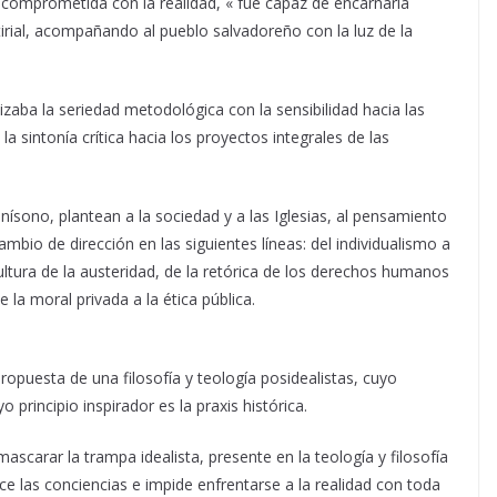
ia comprometida con la realidad, « fue capaz de encarnarla
rtirial, acompañando al pueblo salvadoreño con la luz de la
ba la seriedad metodológica con la sensibilidad hacia las
a sintonía crítica hacia los proyectos integrales de las
ísono, plantean a la sociedad y a las Iglesias, al pensamiento
mbio de dirección en las siguientes líneas: del individualismo a
 cultura de la austeridad, de la retórica de los derechos humanos
la moral privada a la ética pública.
propuesta de una filosofía y teología posidealistas, cuyo
 principio inspirador es la praxis histórica.
scarar la trampa idealista, presente en la teología y filosofía
ece las conciencias e impide enfrentarse a la realidad con toda