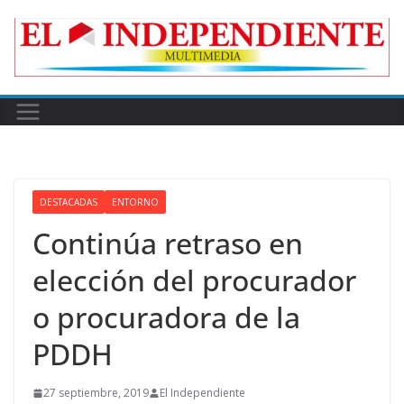
Skip
to
content
DESTACADAS
ENTORNO
Continúa retraso en
elección del procurador
o procuradora de la
PDDH
27 septiembre, 2019
El Independiente