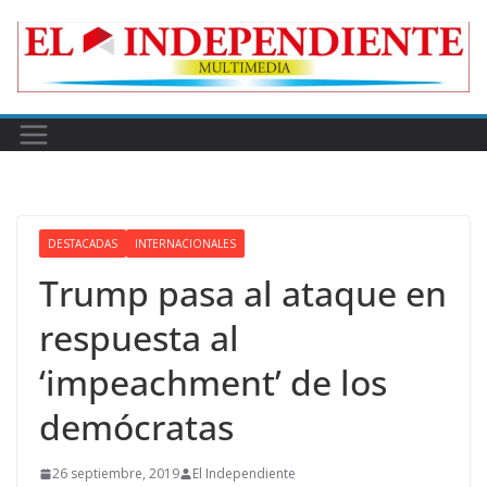
Skip
to
content
DESTACADAS
INTERNACIONALES
Trump pasa al ataque en
respuesta al
‘impeachment’ de los
demócratas
26 septiembre, 2019
El Independiente