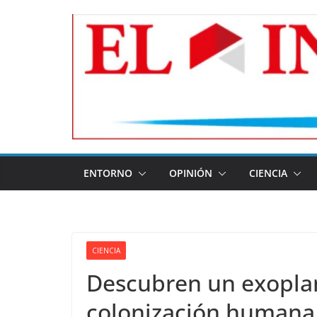
Skip
to
content
ENTORNO
OPINIÓN
CIENCIA
CIENCIA
Descubren un exopla
colonización humana