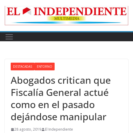
Skip
to
content
DESTACADAS
ENTORNO
Abogados critican que
Fiscalía General actué
como en el pasado
dejándose manipular
28 agosto, 2019
El Independiente