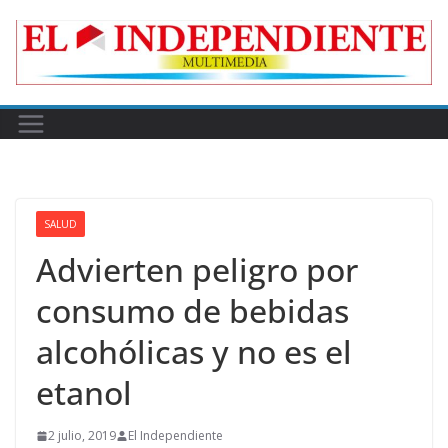
Skip
to
content
SALUD
Advierten peligro por
consumo de bebidas
alcohólicas y no es el
etanol
2 julio, 2019
El Independiente