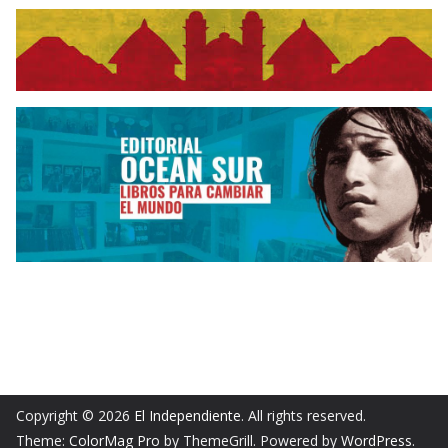
Copyright © 2026
El Independiente
. All rights reserved.
Theme:
ColorMag Pro
by ThemeGrill. Powered by
WordPress
.