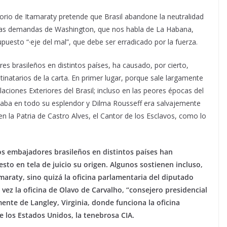
itorio de Itamaraty pretende que Brasil abandone la neutralidad
 a las demandas de Washington, que nos habla de La Habana,
esto “·eje del mal”, que debe ser erradicado por la fuerza.
es brasileños en distintos países, ha causado, por cierto,
inatarios de la carta. En primer lugar, porque sale largamente
laciones Exteriores del Brasil; incluso en las peores épocas del
llaba en todo su esplendor y Dilma Rousseff era salvajemente
en la Patria de Castro Alves, el Cantor de los Esclavos, como lo
os embajadores brasileños en distintos países han
to en tela de juicio su origen. Algunos sostienen incluso,
amaraty, sino quizá la oficina parlamentaria del diputado
 vez la oficina de Olavo de Carvalho, “consejero presidencial
mente de Langley, Virginia, donde funciona la oficina
de los Estados Unidos, la tenebrosa CIA.