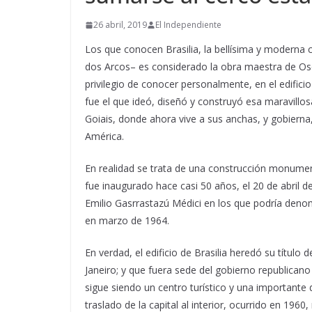
26 abril, 2019
El Independiente
Los que conocen Brasilia, la bellísima y moderna c
dos Arcos– es considerado la obra maestra de O
privilegio de conocer personalmente, en el edificio
fue el que ideó, diseñó y construyó esa maravillo
Goiais, donde ahora vive a sus anchas, y gobierna
América.
En realidad se trata de una construcción monumenta
fue inaugurado hace casi 50 años, el 20 de abril d
Emilio Gasrrastazú Médici en los que podría denomi
en marzo de 1964.
En verdad, el edificio de Brasilia heredó su título
Janeiro; y que fuera sede del gobierno republicano d
sigue siendo un centro turístico y una importante 
traslado de la capital al interior, ocurrido en 1960