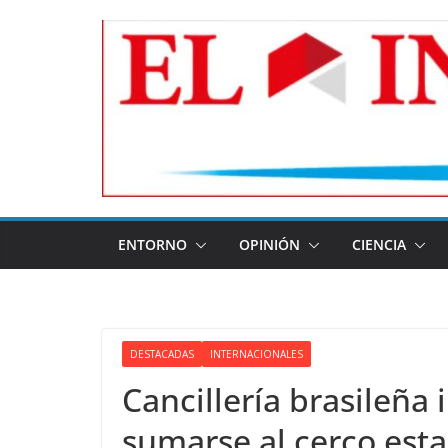
Skip
to
content
ENTORNO
OPINIÓN
CIENCIA
DESTACADAS
INTERNACIONALES
Cancillería brasileña
sumarse al cerco est