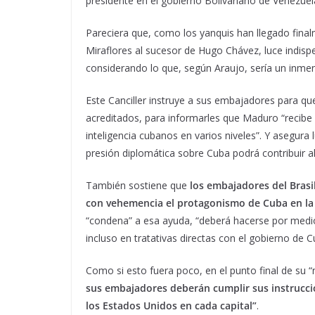
presidente en el gobierno Bolivariano de Venezuel
Pareciera que, como los yanquis han llegado final
Miraflores al sucesor de Hugo Chávez, luce indisp
considerando lo que, según Araujo, sería un inmen
Este Canciller instruye a sus embajadores para q
acreditados, para informarles que Maduro “recibe p
inteligencia cubanos en varios niveles”. Y asegur
presión diplomática sobre Cuba podrá contribuir a
También sostiene que
los embajadores del Brasi
con vehemencia el protagonismo de Cuba en la 
“condena” a esa ayuda, “deberá hacerse por medio 
incluso en tratativas directas con el gobierno de C
Como si esto fuera poco, en el punto final de su “
sus embajadores deberán cumplir sus instrucc
los Estados Unidos en cada capital”
.