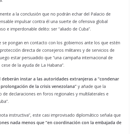
a.
mente a la conclusión que no podrán echar del Palacio de
ensable impulsar contra él una suerte de ofensiva global
so e imperdonable delito: ser “aliado de Cuba”.
ue se pongan en contacto con los gobiernos ante los que estén
rotección directa de consejeros militares y de servicios de
a luego estar persuadido que “una campaña internacional de
l cese de la ayuda de La Habana”.
l deberán instar a las autoridades extranjeras a “condenar
prolongación de la crisis venezolana”
y añade que la
de declaraciones en foros regionales y multilaterales e
uba”.
nota instructiva”, este casi improvisado diplomático señala que
iones nada menos que “en coordinación con la embajada de