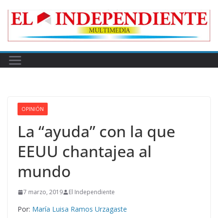
Skip
to
content
OPINIÓN
La “ayuda” con la que
EEUU chantajea al
mundo
7 marzo, 2019
El Independiente
Por:
María Luisa Ramos Urzagaste