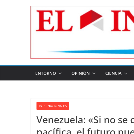
Skip
to
content
ENTORNO
OPINIÓN
CIENCIA
INTERNACIONALES
Venezuela: «Si no se 
pacífica, el futuro p