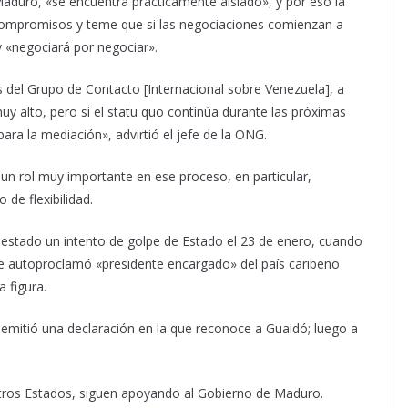
Maduro, «se encuentra prácticamente aislado», y por eso la
 compromisos y teme que si las negociaciones comienzan a
y «negociará por negociar».
s del Grupo de Contacto [Internacional sobre Venezuela], a
uy alto, pero si el statu quo continúa durante las próximas
ra la mediación», advirtió el jefe de la ONG.
un rol muy importante en ese proceso, en particular,
de flexibilidad.
stado un intento de golpe de Estado el 23 de enero, cuando
 se autoproclamó «presidente encargado» del país caribeño
 figura.
mitió una declaración en la que reconoce a Guaidó; luego a
e otros Estados, siguen apoyando al Gobierno de Maduro.