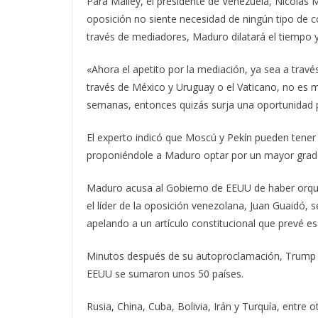
Para Malley, el presidente de Venezuela, Nicolás 
oposición no siente necesidad de ningún tipo de
través de mediadores, Maduro dilatará el tiempo 
«Ahora el apetito por la mediación, ya sea a travé
través de México y Uruguay o el Vaticano, no es m
semanas, entonces quizás surja una oportunidad pa
El experto indicó que Moscú y Pekín pueden tener 
proponiéndole a Maduro optar por un mayor grado 
Maduro acusa al Gobierno de EEUU de haber orque
el líder de la oposición venezolana, Juan Guaidó,
apelando a un artículo constitucional que prevé esa
Minutos después de su autoproclamación, Trump e
EEUU se sumaron unos 50 países.
Rusia, China, Cuba, Bolivia, Irán y Turquía, entr