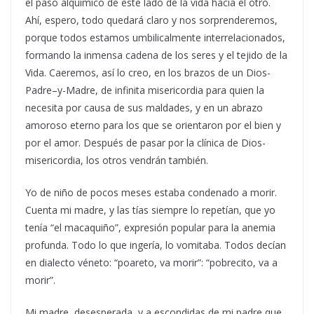
el paso alquímico de este lado de la vida hacia el otro.
Ahí, espero, todo quedará claro y nos sorprenderemos,
porque todos estamos umbilicalmente interrelacionados,
formando la inmensa cadena de los seres y el tejido de la
Vida. Caeremos, así lo creo, en los brazos de un Dios-
Padre–y-Madre, de infinita misericordia para quien la
necesita por causa de sus maldades, y en un abrazo
amoroso eterno para los que se orientaron por el bien y
por el amor. Después de pasar por la clínica de Dios-
misericordia, los otros vendrán también.
Yo de niño de pocos meses estaba condenado a morir.
Cuenta mi madre, y las tías siempre lo repetían, que yo
tenía “el macaquiño”, expresión popular para la anemia
profunda. Todo lo que ingería, lo vomitaba. Todos decían
en dialecto véneto: “poareto, va morir”: “pobrecito, va a
morir”.
Mi madre, desesperada, y a escondidas de mi padre que