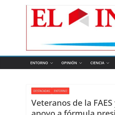
Skip
to
content
ENTORNO
OPINIÓN
CIENCIA
DESTACADAS
ENTORNO
Veteranos de la FAES
apoyo a fórmula presi