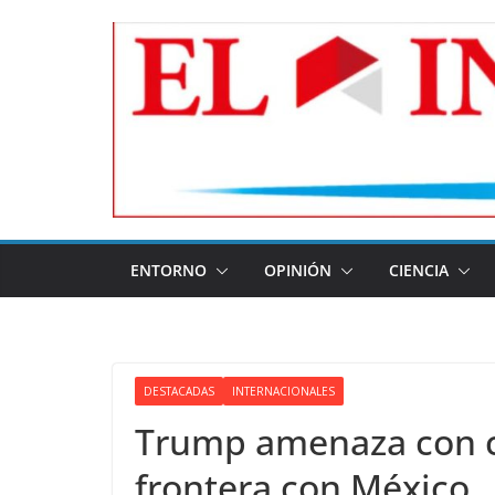
Skip
to
content
ENTORNO
OPINIÓN
CIENCIA
DESTACADAS
INTERNACIONALES
Trump amenaza con c
frontera con México