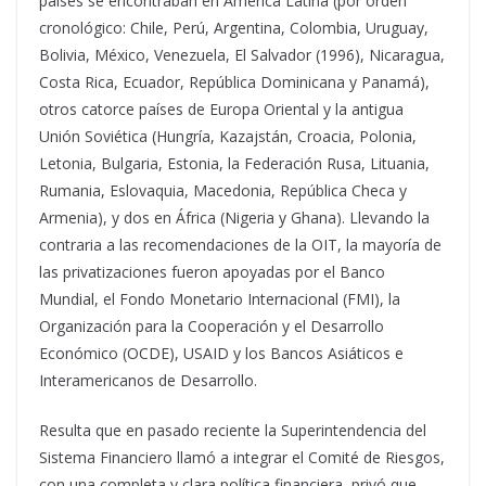
países se encontraban en América Latina (por orden
cronológico: Chile, Perú, Argentina, Colombia, Uruguay,
Bolivia, México, Venezuela, El Salvador (1996), Nicaragua,
Costa Rica, Ecuador, República Dominicana y Panamá),
otros catorce países de Europa Oriental y la antigua
Unión Soviética (Hungría, Kazajstán, Croacia, Polonia,
Letonia, Bulgaria, Estonia, la Federación Rusa, Lituania,
Rumania, Eslovaquia, Macedonia, República Checa y
Armenia), y dos en África (Nigeria y Ghana). Llevando la
contraria a las recomendaciones de la OIT, la mayoría de
las privatizaciones fueron apoyadas por el Banco
Mundial, el Fondo Monetario Internacional (FMI), la
Organización para la Cooperación y el Desarrollo
Económico (OCDE), USAID y los Bancos Asiáticos e
Interamericanos de Desarrollo.
Resulta que en pasado reciente la Superintendencia del
Sistema Financiero llamó a integrar el Comité de Riesgos,
con una completa y clara política financiera, privó que