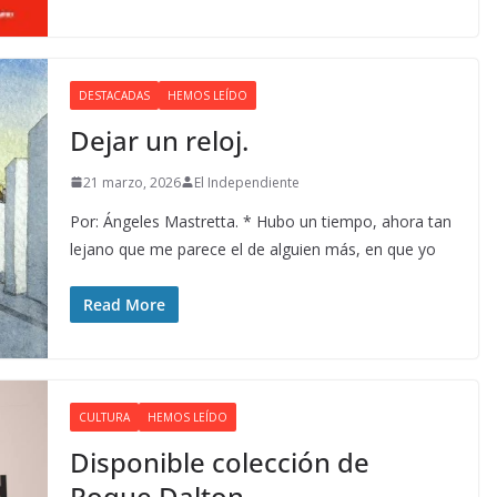
DESTACADAS
HEMOS LEÍDO
Dejar un reloj.
21 marzo, 2026
El Independiente
Por: Ángeles Mastretta. * Hubo un tiempo, ahora tan
lejano que me parece el de alguien más, en que yo
Read More
CULTURA
HEMOS LEÍDO
Disponible colección de
Roque Dalton.