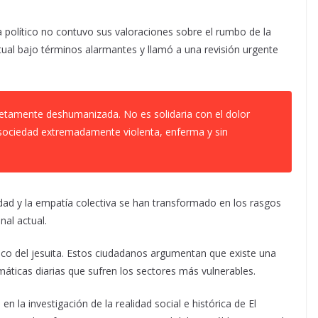
sta político no contuvo sus valoraciones sobre el rumbo de la
ual bajo términos alarmantes y llamó a una revisión urgente
etamente deshumanizada. No es solidaria con el dolor
a sociedad extremadamente violenta, enferma y sin
ridad y la empatía colectiva se han transformado en los rasgos
nal actual.
ico del jesuita. Estos ciudadanos argumentan que existe una
emáticas diarias que sufren los sectores más vulnerables.
n la investigación de la realidad social e histórica de El