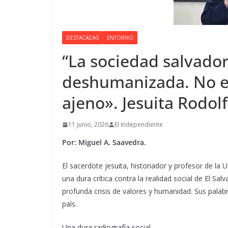
DESTACADAS
ENTORNO
“La sociedad salvad
deshumanizada. No es 
ajeno». Jesuita Rodol
11 junio, 2026
El Independiente
Por: Miguel A. Saavedra.
El sacerdote jesuita, historiador y profesor de l
una dura crítica contra la realidad social de El Sa
profunda crisis de valores y humanidad. Sus palab
país.
Una dura radiografía social