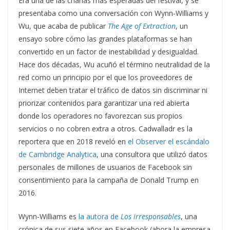
Era una de las charlas más esperadas del festival, y se
presentaba como una conversación con Wynn-Williams y
Wu, que acaba de publicar
The Age of Extraction
, un
ensayo sobre cómo las grandes plataformas se han
convertido en un factor de inestabilidad y desigualdad.
Hace dos décadas, Wu acuñó el término neutralidad de la
red como un principio por el que los proveedores de
Internet deben tratar el tráfico de datos sin discriminar ni
priorizar contenidos para garantizar una red abierta
donde los operadores no favorezcan sus propios
servicios o no cobren extra a otros. Cadwalladr es la
reportera que en 2018 reveló en
el Observer el escándalo
de Cambridge Analytica
, una consultora que utilizó datos
personales de millones de usuarios de Facebook sin
consentimiento para la campaña de Donald Trump en
2016.
Wynn-Williams es
la autora de
Los irresponsables
, una
crónica de sus siete años en Facebook (ahora la empresa