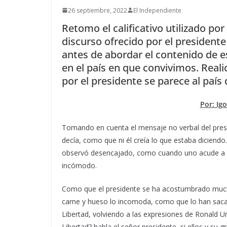
26 septiembre, 2022
El Independiente
Retomo el calificativo utilizado po
discurso ofrecido por el president
antes de abordar el contenido de es
en el país en que convivimos. Reali
por el presidente se parece al paí
Por: Igo
Tomando en cuenta el mensaje no verbal del pres
decía, como que ni él creía lo que estaba diciendo.
observó desencajado, como cuando uno acude a una
incómodo.
Como que el presidente se ha acostumbrado mucho
carne y hueso lo incomoda, como que lo han saca
Libertad, volviendo a las expresiones de Ronald U
Libertad? habla el señor presidente, si ellos y su