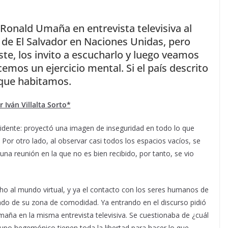
r Ronald Umaña en entrevista televisiva al
e de El Salvador en Naciones Unidas, pero
te, los invito a escucharlo y luego veamos
cemos un ejercicio mental. Si el país descrito
s que habitamos.
r Iván Villalta Sorto*
idente: proyectó una imagen de inseguridad en todo lo que
 Por otro lado, al observar casi todos los espacios vacíos, se
 reunión en la que no es bien recibido, por tanto, se vio
 al mundo virtual, y ya el contacto con los seres humanos de
do de su zona de comodidad. Ya entrando en el discurso pidió
maña en la misma entrevista televisiva. Se cuestionaba de ¿cuál
 grupo hegemónico tienen toda la libertad para hacer lo que