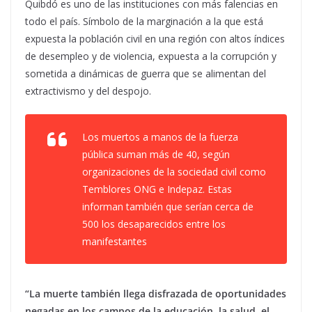
Quibdó es uno de las instituciones con más falencias en
todo el país. Símbolo de la marginación a la que está
expuesta la población civil en una región con altos índices
de desempleo y de violencia, expuesta a la corrupción y
sometida a dinámicas de guerra que se alimentan del
extractivismo y del despojo.
Los muertos a manos de la fuerza
pública suman más de 40, según
organizaciones de la sociedad civil como
Temblores ONG e Indepaz. Estas
informan también que serían cerca de
500 los desaparecidos entre los
manifestantes
“La muerte también llega disfrazada de oportunidades
negadas en los campos de la educación, la salud, el