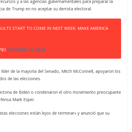
 recursos y a las agencias gubernamentales para preparar la
ncia de Trump en no aceptar su derrota electoral.
SULTS START TO COME IN NEXT WEEK. MAKE AMERICA
ump)
November 10, 2020
l líder de la mayoría del Senado, Mitch McConnell, apoyaron los
dos de las elecciones.
victoria de Biden o condenaron el otro movimiento preocupante
efensa Mark Esper.
tas elecciones están lejos de terminar» y anunció que su