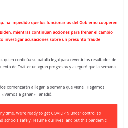
mp, ha impedido que los funcionarios del Gobierno cooperen
 Biden, mientras continúan acciones para frenar el cambio
zó investigar acusaciones sobre un presunto fraude
 quien continúa su batalla legal para revertir los resultados de
 cuenta de Twitter un «gran progreso» y aseguró que la semana
dos comenzarán a llegar la semana que viene. ¡Hagamos
. «¡Vamos a ganar!», añadió.
any time. We’re ready to get COVID-19 under control so
d schools safely, resume our lives, and put this pandemic
R