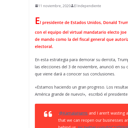
11 noviembre, 2020
El Independiente
E
l presidente de Estados Unidos, Donald Tru
con el equipo del virtual mandatario electo Joe
de mando como la del fiscal general que autori
electoral.
En esta estrategia para demorar su derrota, Trump,
las elecciones del 3 de noviembre, anunció en su
que viene dará a conocer sus conclusiones.
«Estamos haciendo un gran progreso. Los resulta
América grande de nuevo!», escribió el presidente
.
@KamalaHarris
and I aren’t wasting 
that we can reopen our businesses an
behind us.
pic.twitter.com/65C1XfR9r