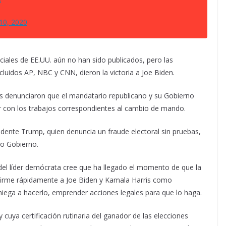
10, 2020
nciales de EE.UU. aún no han sido publicados, pero las
ncluidos AP, NBC y CNN, dieron la victoria a Joe Biden.
s denunciaron que el mandatario republicano y su Gobierno
iar con los trabajos correspondientes al cambio de mando.
sidente Trump, quien denuncia un fraude electoral sin pruebas,
evo Gobierno.
 del líder demócrata cree que ha llegado el momento de que la
nfirme rápidamente a Joe Biden y Kamala Harris como
e niega a hacerlo, emprender acciones legales para que lo haga.
uya certificación rutinaria del ganador de las elecciones