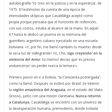
autobiografía ‘Yo creo en la justicia y en la esperanza’, de
1975. El testimonio da cuenta de una época de
intensidades utópicas que Casaldàliga aceptó como
propia porque pensaba que el horizonte de redención,
con sus costos, estaba al alcance de la mano. En aquel
67 hasta le dedicó un poema en la memoria del
guerrillero argentino-cubano ejecutado en una escuela
boliviana. «Y, por fin, me llamó también tu muerte/ desde
la seca luz de Vallegrande/ Yo, Che,
sigo creyendo/ en la
violencia del Amor
: tú mismo/ decías que ‘es preciso
endurecerse/ sin perder nunca la ternura'».
Primero pensó en ir a Bolivia, “la Cenicienta postergada”,
como la llamó. Después se inclinó por Brasil. Se internó
la
región amazónica del Araguaia
, en el estado del Mato
Grosso, junto con una misión claretiana.
Nunca retornó
a Catalunya.
Casaldàliga se encontró con un universo de
la desesperación humana, premoderno, donde todavía