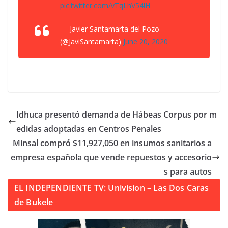
pic.twitter.com/vTqLhV54lH
— Javier Santamarta del Pozo
(@JaviSantamarta)
June 20, 2020
Idhuca presentó demanda de Hábeas Corpus por m
edidas adoptadas en Centros Penales
Minsal compró $11,927,050 en insumos sanitarios a
empresa española que vende repuestos y accesorio
s para autos
EL INDEPENDIENTE TV: Univision – Las Dos Caras
de Bukele