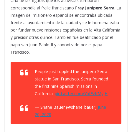
Una de las figuras que los activistas tumbaron
correspondía al fraile franciscano
Fray Junípero Serra
. La
imagen del misionero español se encontraba ubicada
frente al ayuntamiento de la ciudad y se le homenajeaba
por fundar nueve misiones españolas en la Alta California
y presidir otras quince. También fue beatificado por el
papa san Juan Pablo II y canonizado por el papa
Francisco.
People just toppled the Junipero Serra
statue in San Francisco. Serra founded
the first nine Spanish missions in
California.
pic.twitter.com/YbfEzKMyjH
— Shane Bauer (@shane_bauer)
June
20, 2020