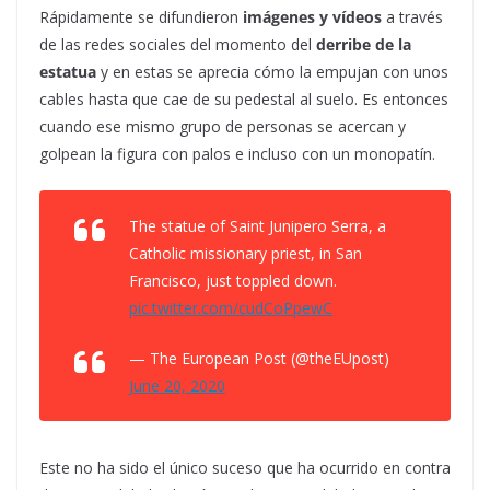
Rápidamente se difundieron
imágenes y vídeos
a través
de las redes sociales del momento del
derribe de la
estatua
y en estas se aprecia cómo la empujan con unos
cables hasta que cae de su pedestal al suelo. Es entonces
cuando ese mismo grupo de personas se acercan y
golpean la figura con palos e incluso con un monopatín.
The statue of Saint Junipero Serra, a
Catholic missionary priest, in San
Francisco, just toppled down.
pic.twitter.com/cudCoPpewC
— The European Post (@theEUpost)
June 20, 2020
Este no ha sido el único suceso que ha ocurrido en contra