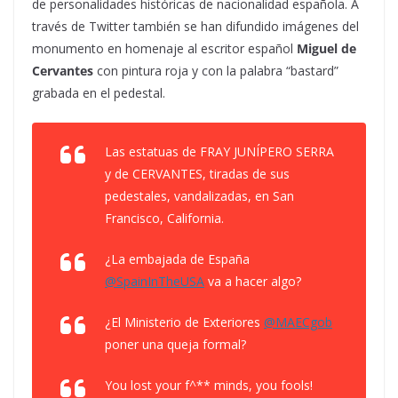
de personalidades históricas de nacionalidad española. A
través de Twitter también se han difundido imágenes del
monumento en homenaje al escritor español
Miguel de
Cervantes
con pintura roja y con la palabra “bastard”
grabada en el pedestal.
Las estatuas de FRAY JUNÍPERO SERRA
y de CERVANTES, tiradas de sus
pedestales, vandalizadas, en San
Francisco, California.
¿La embajada de España
@SpainInTheUSA
va a hacer algo?
¿El Ministerio de Exteriores
@MAECgob
poner una queja formal?
You lost your f^** minds, you fools!