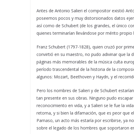
Antes de Antonio Salieri el compositor existió Ant
poseemos pocos y muy distorsionados datos ejerci
así como de Schubert (de los grandes, el único co
quienes terminarían llevándose por mérito propio l
Franz Schubert (1797-1828), quien cruzó por prim
convirtió en su maestro, no pudo adivinar que la di
páginas más memorables de la música culta euro
período trascendental de la historia de la composi
algunos: Mozart, Beethoven y Haydn, y el recorrid
Pero los nombres de Salieri y de Schubert estarían
tan presente en sus obras. Ninguno pudo escapar a
reconocimiento en vida, y a Salieri se le fue la vi
retorna, y si bien la difamación, que es peor que el 
Parnaso, un acto más estaría por escribirse, ya 
sobre el legado de los hombres que soportaron e