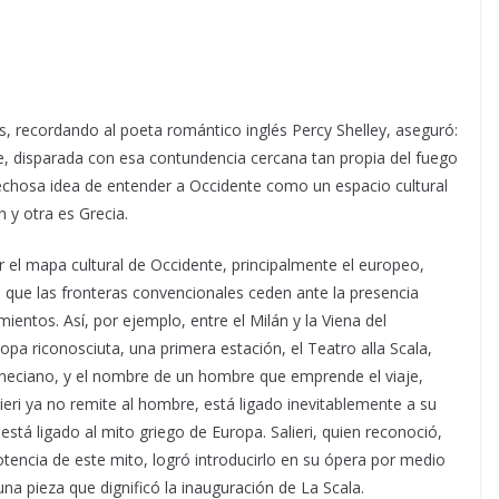
es, recordando al poeta romántico inglés Percy Shelley, aseguró:
e, disparada con esa contundencia cercana tan propia del fuego
pechosa idea de entender a Occidente como un espacio cultural
n y otra es Grecia.
r el mapa cultural de Occidente, principalmente el europeo,
que las fronteras convencionales ceden ante la presencia
mientos. Así, por ejemplo, entre el Milán y la Viena del
pa riconosciuta, una primera estación, el Teatro alla Scala,
neciano, y el nombre de un hombre que emprende el viaje,
ieri ya no remite al hombre, está ligado inevitablemente a su
tá ligado al mito griego de Europa. Salieri, quien reconoció,
otencia de este mito, logró introducirlo en su ópera por medio
una pieza que dignificó la inauguración de La Scala.