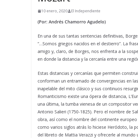
10 enero, 2020
El Independiente
(Por: Andrés Chamorro Agudelo)
En una de sus tantas sentencias definitivas, Borg
“…Somos griegos nacidos en el destierro”.
La fras
amigo y, claro, de Borges, nos enfrenta a la sos
en donde la distancia y la cercanía entre una regió
Estas distancias y cercanías que permiten construi
conforman un entramado de convergencias en las 
inapelable del mito clásico y sus continuos resurgi
Romanticismo existe una ópera de distancia, L’Euro
una última, la tumba vienesa de un compositor ve
Antonio Salieri (1750-1825). Pero el nombre de Sal
obra, así como el nombre del continente europeo es
como varios siglos atrás lo hiciese Heródoto, la p
del libreto de Mattia Verazzi y ofrecerle al mundo 