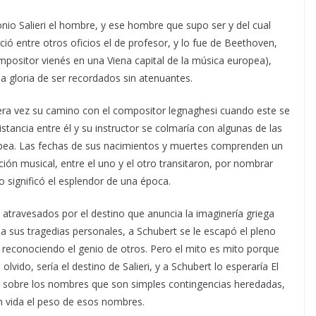
onio Salieri el hombre, y ese hombre que supo ser y del cual
ó entre otros oficios el de profesor, y lo fue de Beethoven,
mpositor vienés en una Viena capital de la música europea),
a gloria de ser recordados sin atenuantes.
era vez su camino con el compositor legnaghesi cuando este se
stancia entre él y su instructor se colmaría con algunas de las
pea. Las fechas de sus nacimientos y muertes comprenden un
ción musical, entre el uno y el otro transitaron, por nombrar
o significó el esplendor de una época.
 atravesados por el destino que anuncia la imaginería griega
 sus tragedias personales, a Schubert se le escapó el pleno
da reconociendo el genio de otros. Pero el mito es mito porque
olvido, sería el destino de Salieri, y a Schubert lo esperaría El
no sobre los nombres que son simples contingencias heredadas,
n vida el peso de esos nombres.