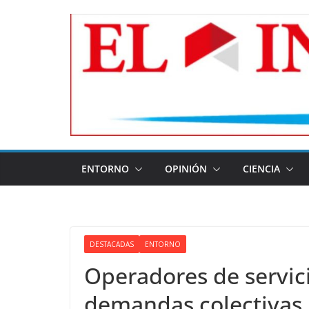
Skip
to
content
ENTORNO
OPINIÓN
CIENCIA
DESTACADAS
ENTORNO
Operadores de servici
demandas colectivas 