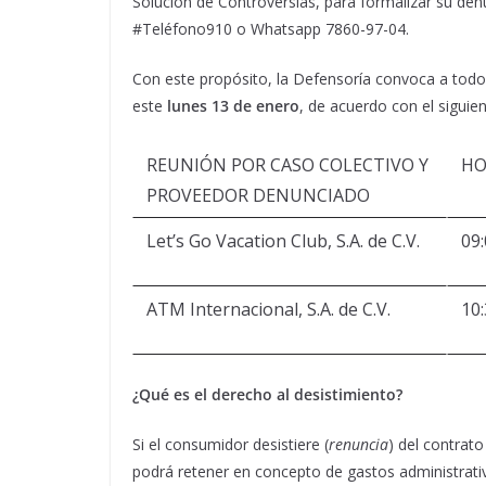
Solución de Controversias, para formalizar su denu
#Teléfono910 o Whatsapp 7860-97-04.
Con este propósito, la Defensoría convoca a tod
este
lunes 13 de enero
, de acuerdo con el siguien
REUNIÓN POR CASO COLECTIVO Y
HO
PROVEEDOR DENUNCIADO
Let’s Go Vacation Club, S.A. de C.V.
09:
ATM Internacional, S.A. de C.V.
10:
¿
Qué es el derecho al desistimiento?
Si el consumidor desistiere (
renuncia
) del contrat
podrá retener en concepto de gastos administrati