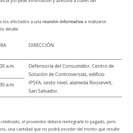
ncia y/o pedir información y asesoría a través del
os los afectados a una
reunión informativa
a realizarse
te detalle:
RA
DIRECCIÓN
00 a.m.
Defensoría del Consumidor, Centro de
Solución de Controversias, edificio
IPSFA, sexto nivel, alameda Roosevelt,
30 a.m.
San Salvador.
o celebrado, el proveedor deberá reintegrarle lo pagado, pero
vos, una cantidad que no podrá exceder del monto que resulte