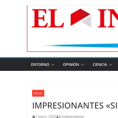
Skip
to
content
ENTORNO
OPINIÓN
CIENCIA
RELAX
IMPRESIONANTES «S
7 enero, 2020
El Independiente