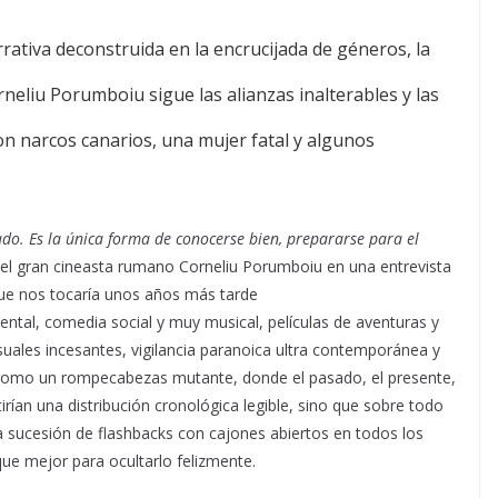
rativa deconstruida en la encrucijada de géneros, la
eliu Porumboiu sigue las alianzas inalterables y las
con narcos canarios, una mujer fatal y algunos
do. Es la única forma de conocerse bien, prepararse para el
 el gran cineasta rumano Corneliu Porumboiu en una entrevista
que nos tocaría unos años más tarde
dental, comedia social y muy musical, películas de aventuras y
isuales incesantes, vigilancia paranoica ultra contemporánea y
ado como un rompecabezas mutante, donde el pasado, el presente,
irían una distribución cronológica legible, sino que sobre todo
a sucesión de flashbacks con cajones abiertos en todos los
que mejor para ocultarlo felizmente.