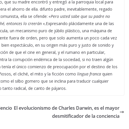
do, que su madre encontró y entregó a la parroquia local para
o era el ahorro de ella. difunto padre, inevitablemente, regado
 comunista, ella se ofende:
«Pero usted sabe que su padre no
iché, entonces lo creerán «,
Expresando plácidamente una de las
elícula, un mecanismo puro de júbilo plástico, una máquina de
mente fuera de orden, pero que solo aumenta un poco cada vez
ás bien espectáculo, en su origen más puro y justo de sonido y
ción de que el cine en general, y el rumano en particular,
tra la corrupción endémica de la sociedad, si no traen algún
á tenía el único comienzo de preocupación por el destino de los
os, el cliché, el mito y la ficción como
lingua franca
quien
omo el silbo gomero que se inclina para traducir cualquier
 tanto radical, de canto de pájaros.
lencio
El evolucionismo de Charles Darwin, es el mayor
desmitificador de la conciencia