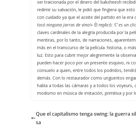
ser traicionada por el dinero del baksheesh recibi
redimir su salvación, le pidió que fingiera que est
con cuidado ya que el aceite del partido en la era
tocó ninguna jarras de vino!»
Él replicó:
‘C’ es un cl
claves cardinales de la alegría producida por la p
mentiras, por lo tanto, de narraciones, aparente
más en el transcurso de la película. historia, o m
luz. Esto para cubrir mejor alegremente la observa
pueden hacer poco por un presente esquivo, ni con
consuelo a quien, entre todos los podridos, tendr
demás. Con lo restaurador como ungüentos engaños
habla a todas las cámaras y a todos los voyeurs, c
modismo en música de imitación, primitiva y por lo
Que el capitalismo tenga swing: la guerra si
sa