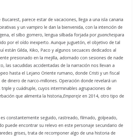
de Bucarest, parece estar de vacaciones, llega a una isla canaria
rativas y un vampiro le dan la bienvenida, con la intención de
gena, el silbo gomero, lengua silbada forjada por
guanches
para
do por el oído inexperto. Aunque juguetón, el objetivo de tal
quí están Gilda, Kiko, Paco y algunos secuaces dedicados al
mente presionado en la mejilla, adornado con sesiones de nade
to, las sacudidas accidentadas de la narración nos llevan a
peo hasta el Lejano Oriente rumano, donde Cristi y un fiscal
 de dinero de narco-millones. Operación donde revelará un
 triple y cuádruple, cuyos interminables agrupaciones de
rbación que alimenta la historia,
Empareje
en 2014, otro tipo de
, es constantemente seguido, rastreado, filmado, golpeado,
ido puede encontrar su relevo en este personaje secundario de
aredes grises, trata de recomponer algo de una historia de