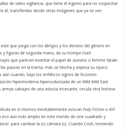
llas de video vigilancia, que tiene el ingenio para no sospechar
ara él, transferidas desde otras imágenes que ya se ven
este que juega con los abrigos y los desvíos del género en
s y figuras de segunda mano, de su trompe-l’oeil
najes que parecen inventar el papel de asesino o femme fatale:
 las pausas en la trama, más se hincha y espesa su opaco
 aún cuando, bajo los enfáticos signos de ficciones
ización hipermoderna hipersodurizada de un Wild Wild East
armas salvajes de una astucia incesante, circula otra historia
película en sí mismos inevitablemente evocan
Pulp Fiction
o
Kill
un eco aún más amplio en este mundo de cine cuadrado y
acer. para cambiar la (s) cámara (s). Cuando Cristi, temiendo